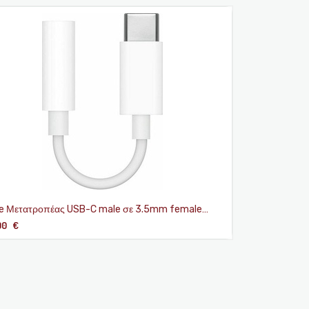
e Μετατροπέας USB-C male σε 3.5mm female
κό (MU7E2ZM/A)
00
€