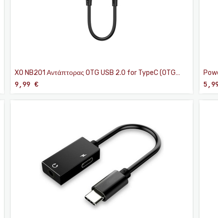
XO NB201 Αντάπτορας OTG USB 2.0 for TypeC (OTG
Powe
function)
Γκρι
9,99
€
5,9