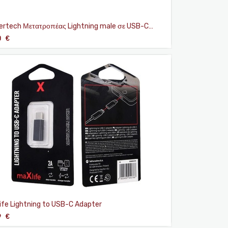
rtech Μετατροπέας Lightning male σε USB-C
ale
0
€
ife Lightning to USB-C Adapter
9
€