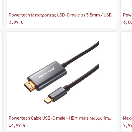
Powertech Μετατροπέας USB-C male σε 3.5mm / USB-
Powe
C female
fem
3,99
€
3,0
Powertech Cable USB-C male - HDMI male Μαύρο 1m
Maxl
PTR-0209
14,99
€
7,9