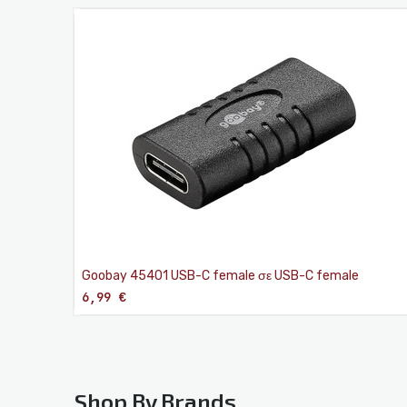
Goobay 45401 USB-C female σε USB-C female
6,99
€
Shop By Brands