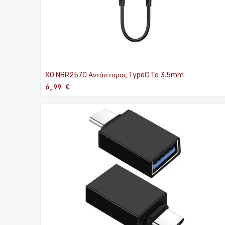
XO NBR257C Αντάπτορας TypeC To 3.5mm
6,99
€