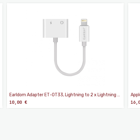
Earldom Adapter ЕТ-ОТ33, Lightning to 2 x Lightning F,
Appl
13cm, White - 40017
Λευ
10,00
€
16,