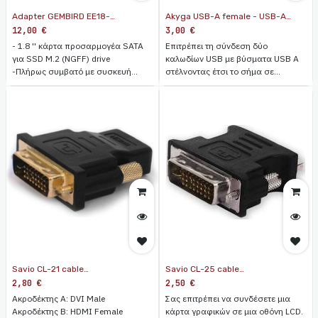
Adapter GEMBIRD EE18-
Akyga USB-A female - USB-A
M2S3PCB-01
female (AK-AD-06) Black
12,00
€
3,00
€
- 1.8 '' κάρτα προσαρμογέα SATA
Eπιτρέπει τη σύνδεση δύο
για SSD M.2 (NGFF) drive
καλωδίων USB με βύσματα USB A
-Πλήρως συμβατό με συσκευή
στέλνοντας έτσι το σήμα σε
SATA 3/2/1
μεγαλύτερη απόσταση χωρίς
- Δεν απαιτείται πρόγραμμα
απώλεια ποιότητας.
οδήγησης συσκευής
Savio CL-21 cable
Savio CL-25 cable
interface/gender adapter
interface/gender adapter DVI
2,80
€
2,50
€
DVI(24+1) HDMI Black
24+5 VGA 15 pin Black
Ακροδέκτης Α: DVI Male
Σας επιτρέπει να συνδέσετε μια
Ακροδέκτης B: HDMI Female
κάρτα γραφικών σε μια οθόνη LCD.