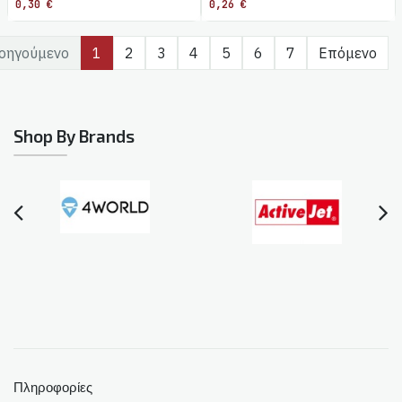
0,30
€
0,26
€
οηγούμενο
1
2
3
4
5
6
7
Επόμενο
Shop By Brands
Πληροφορίες