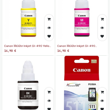
Canon Μελάνι Inkjet GI-490 Yellow
Canon Μελάνι Inkjet GI-490
(0666C001) (CANGI-490Y)
Magenta (0665C001) (CANGI-
14,90
€
14,90
€
490M)