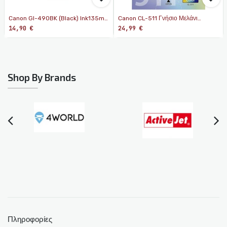
Canon GI-490BK (Black) Ink135ml
Canon CL-511 Γνήσιο Μελάνι
(Yield 6,000 Pages)
Εκτυπωτή InkJet Πολλαπλό (Color)
14,90
€
24,99
€
(2972B001)
Shop By Brands
Πληροφορίες