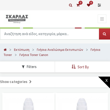
0
0
Εκτύπωση
Γνήσια Αναλώσιμα Εκτυπωτών
Γνήσια
Toner
Γνήσια Toner Canon
Filters
Sort By
x
Show categories