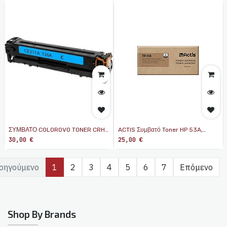
ΣΥΜΒΑΤΟ COLOROVO TONER CRH-
ACTIS Συμβατό Toner HP 53A,
126A-C CYAN ΜΕ HP CE311
Q7553A, Canon CRG-715 ,black
30,00
€
25,00
€
οηγούμενο
1
2
3
4
5
6
7
Επόμενο
Shop By Brands