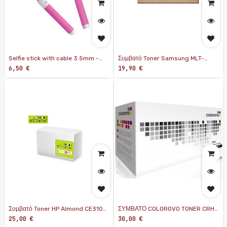
Selfie stick with cable 3.5mm -
Συμβατό Toner Samsung MLT-
pink
D1052L
6,50
€
19,90
€
Συμβατό Toner HP Almond CE310A
ΣΥΜΒΑΤΟ COLOROVO TONER CRH-
Black
126A-Y YELLOW ΜΕ HP
25,00
€
30,00
€