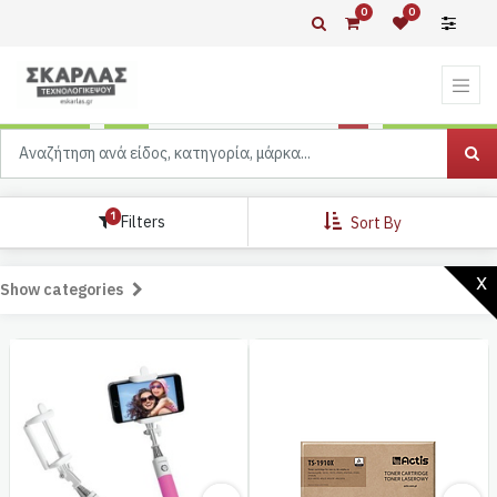
0
0
1
Filters
Sort By
x
Show categories