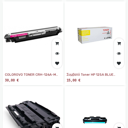
COLOROVO TONER CRH-126A-M
Συμβατό Toner HP 125A BLUE
MAGENTA ΣΥΜΒΑΤΟ ΜΕ HP CE313
(CB541A)
30,00
€
15,00
€