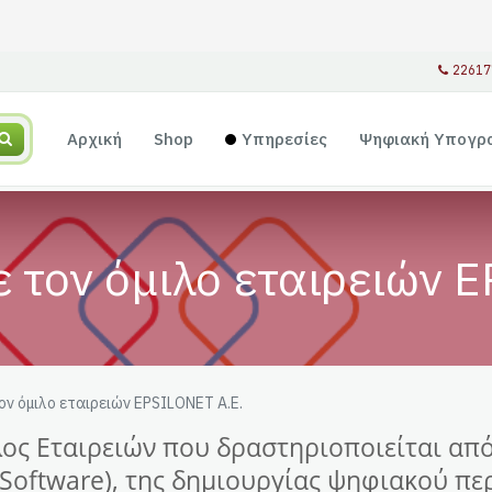
22617
Αρχική
Shop
Υπηρεσίες
Ψηφιακή Υπογρ
 τον όμιλο εταιρειών 
ον όμιλο εταιρειών EPSILONET Α.Ε.
ιλος Εταιρειών που δραστηριοποιείται από
 Software), της δημιουργίας ψηφιακού πε