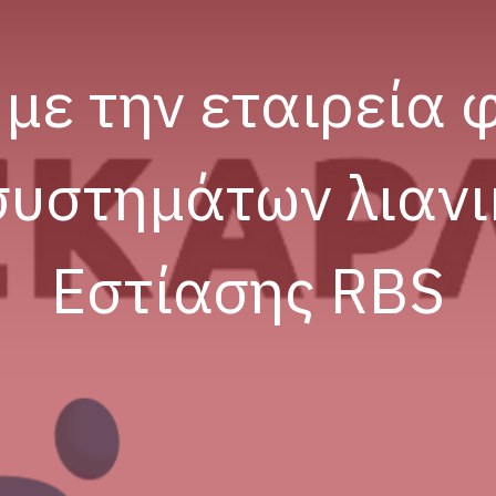
 με την εταιρεία 
συστημάτων λιανι
Εστίασης RBS