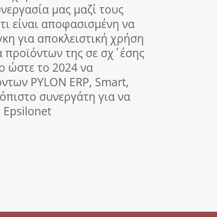
συνεργασία μας μαζί τους
 ότι είναι αποφασισμένη να
γκη για αποκλειστική χρήση
α προϊόντων της σε σχ΄έσης
ο ώστε το 2024 να
όντων PYLON ERP, Smart,
ιόπιστο συνεργάτη για να
 Epsilonet