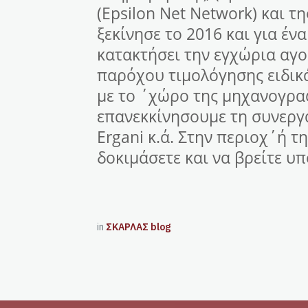
(Epsilon Net Network) και τ
ξεκίνησε το 2016 και για έν
κατακτήσει την εγχώρια αγο
παρόχου τιμολόγησης ειδικά
με το ΄χώρο της μηχανογρα
επανεκκίνησουμε τη συνεργά
Ergani κ.ά. Στην περιοχ΄ή τ
δοκιμάσετε και να βρείτε υπ
in
ΣΚΑΡΛΑΣ blog