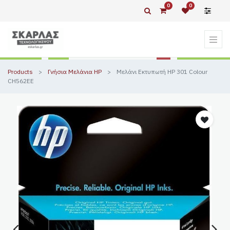
0
0
Products
Γνήσια Μελάνια HP
Μελάνι Εκτυπωτή HP 301 Colour
CH562EE